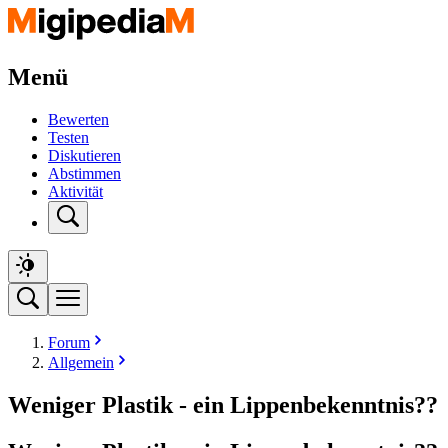
Menü
Bewerten
Testen
Diskutieren
Abstimmen
Aktivität
Forum
Allgemein
Weniger Plastik - ein Lippenbekenntnis??