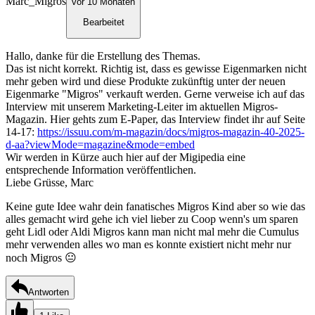
Marc_Migros
vor 10 Monaten
Bearbeitet
Hallo, danke für die Erstellung des Themas.
Das ist nicht korrekt. Richtig ist, dass es gewisse Eigenmarken nicht
mehr geben wird und diese Produkte zukünftig unter der neuen
Eigenmarke "Migros" verkauft werden. Gerne verweise ich auf das
Interview mit unserem Marketing-Leiter im aktuellen Migros-
Magazin. Hier gehts zum E-Paper, das Interview findet ihr auf Seite
14-17:
https://issuu.com/m-magazin/docs/migros-magazin-40-2025-
d-aa?viewMode=magazine&mode=embed
Wir werden in Kürze auch hier auf der Migipedia eine
entsprechende Information veröffentlichen.
Liebe Grüsse, Marc
Keine gute Idee wahr dein fanatisches Migros Kind aber so wie das
alles gemacht wird gehe ich viel lieber zu Coop wenn's um sparen
geht Lidl oder Aldi Migros kann man nicht mal mehr die Cumulus
mehr verwenden alles wo man es konnte existiert nicht mehr nur
noch Migros 😐
Antworten