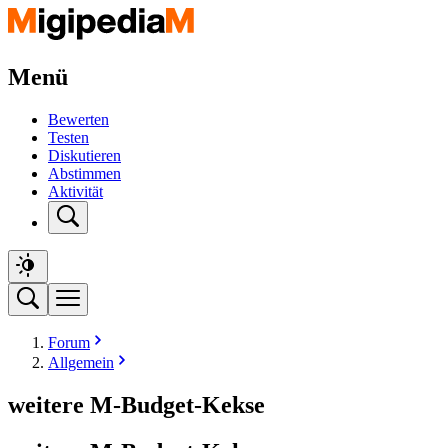
Menü
Bewerten
Testen
Diskutieren
Abstimmen
Aktivität
Forum
Allgemein
weitere M-Budget-Kekse