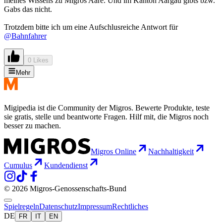
meines Wissens zu Migros Aare. Und im Kanton Aargau gibts bzw.
Gabs das nicht.
Trotzdem bitte ich um eine Aufschlusreiche Antwort für
@Bahnfahrer
0 Likes
Mehr
Migipedia ist die Community der Migros. Bewerte Produkte, teste
sie gratis, stelle und beantworte Fragen. Hilf mit, die Migros noch
besser zu machen.
Migros Online
Nachhaltigkeit
Cumulus
Kundendienst
© 2026 Migros-Genossenschafts-Bund
Spielregeln
Datenschutz
Impressum
Rechtliches
DE
FR
IT
EN