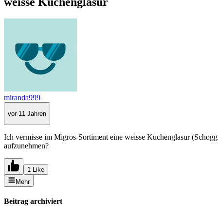
weisse Kuchenglasur
miranda999
vor 11 Jahren
Ich vermisse im Migros-Sortiment eine weisse Kuchenglasur (Schoggi).
aufzunehmen?
1 Like
Mehr
Beitrag archiviert