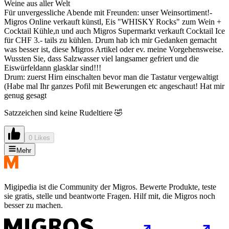
Weine aus aller Welt
Für unvergessliche Abende mit Freunden: unser Weinsortiment!-
Migros Online verkauft künstl, Eis "WHISKY Rocks" zum Wein +
Cocktail Kühle,n und auch Migros Supermarkt verkauft Cocktail Ice
für CHF 3.- tails zu kühlen. Drum hab ich mir Gedanken gemacht
was besser ist, diese Migros Artikel oder ev. meine Vorgehensweise.
Wussten Sie, dass Salzwasser viel langsamer gefriert und die
Eiswürfeldann glasklar sind!!!
Drum: zuerst Hirn einschalten bevor man die Tastatur vergewaltigt
(Habe mal Ihr ganzes Pofil mit Bewerungen etc angeschaut! Hat mir
genug gesagt
Satzzeichen sind keine Rudeltiere 🤣
0 Likes
Mehr
Migipedia ist die Community der Migros. Bewerte Produkte, teste
sie gratis, stelle und beantworte Fragen. Hilf mit, die Migros noch
besser zu machen.