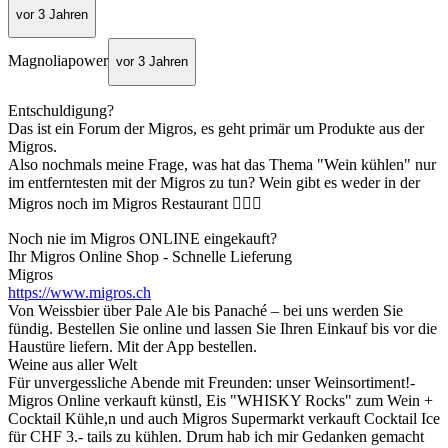
vor 3 Jahren
Magnoliapower
vor 3 Jahren
Entschuldigung?
Das ist ein Forum der Migros, es geht primär um Produkte aus der
Migros.
Also nochmals meine Frage, was hat das Thema "Wein kühlen" nur
im entferntesten mit der Migros zu tun? Wein gibt es weder in der
Migros noch im Migros Restaurant 🤷🏼‍♀️
Noch nie im Migros ONLINE eingekauft?
Ihr Migros Online Shop - Schnelle Lieferung
Migros
https://www.migros.ch
Von Weissbier über Pale Ale bis Panaché – bei uns werden Sie
fündig. Bestellen Sie online und lassen Sie Ihren Einkauf bis vor die
Haustüre liefern. Mit der App bestellen.
Weine aus aller Welt
Für unvergessliche Abende mit Freunden: unser Weinsortiment!-
Migros Online verkauft künstl, Eis "WHISKY Rocks" zum Wein +
Cocktail Kühle,n und auch Migros Supermarkt verkauft Cocktail Ice
für CHF 3.- tails zu kühlen. Drum hab ich mir Gedanken gemacht