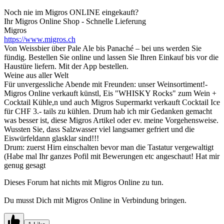
Noch nie im Migros ONLINE eingekauft?
Ihr Migros Online Shop - Schnelle Lieferung
Migros
https://www.migros.ch
Von Weissbier über Pale Ale bis Panaché – bei uns werden Sie
fündig. Bestellen Sie online und lassen Sie Ihren Einkauf bis vor die
Haustüre liefern. Mit der App bestellen.
Weine aus aller Welt
Für unvergessliche Abende mit Freunden: unser Weinsortiment!-
Migros Online verkauft künstl, Eis "WHISKY Rocks" zum Wein +
Cocktail Kühle,n und auch Migros Supermarkt verkauft Cocktail Ice
für CHF 3.- tails zu kühlen. Drum hab ich mir Gedanken gemacht
was besser ist, diese Migros Artikel oder ev. meine Vorgehensweise.
Wussten Sie, dass Salzwasser viel langsamer gefriert und die
Eiswürfeldann glasklar sind!!!
Drum: zuerst Hirn einschalten bevor man die Tastatur vergewaltigt
(Habe mal Ihr ganzes Pofil mit Bewerungen etc angeschaut! Hat mir
genug gesagt
Dieses Forum hat nichts mit Migros Online zu tun.
Du musst Dich mit Migros Online in Verbindung bringen.