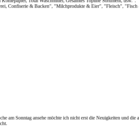
ia Kohlepapier, Total Waschmittel, Gesamtes Topline Sortiment, usw.".
ei, Confiserie & Backen", "Milchprodukte & Eier", "Fleisch", "Fisch 
he am Sonntag ansehe möchte ich nicht erst die Neuigkeiten und die a
cht.