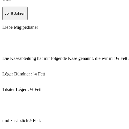
vor 8 Jahren
Liebe Migipedianer
Die Käseabteilung hat mir folgende Käse genannt, die wir mit ¼ Fett 
Léger Bündner : ¼ Fett
Tilsiter Léger : ¼ Fett
und zusätzlich½ Fett: