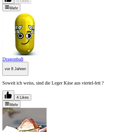
0 Likes
Mehr
Dragonball
vor 8 Jahren
Soweit ich weiss, sind die Leger Käse aus viertel-fett ?
4 Likes
Mehr