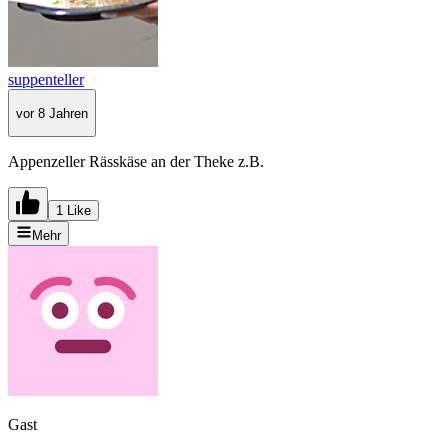
suppenteller
vor 8 Jahren
Appenzeller Rässkäse an der Theke z.B.
1 Like
Mehr
Gast