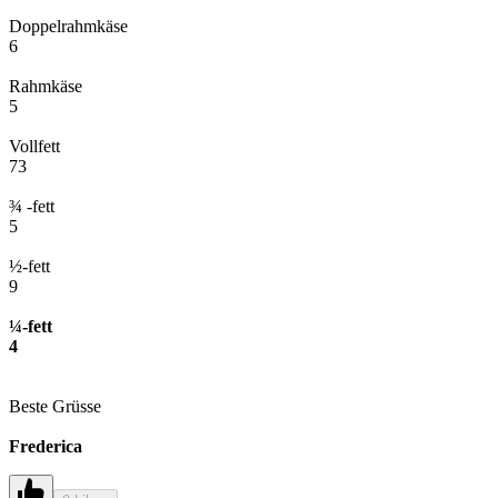
Doppelrahmkäse
6
Rahmkäse
5
Vollfett
73
¾ -fett
5
½-fett
9
¼-fett
4
Beste Grüsse
Frederica