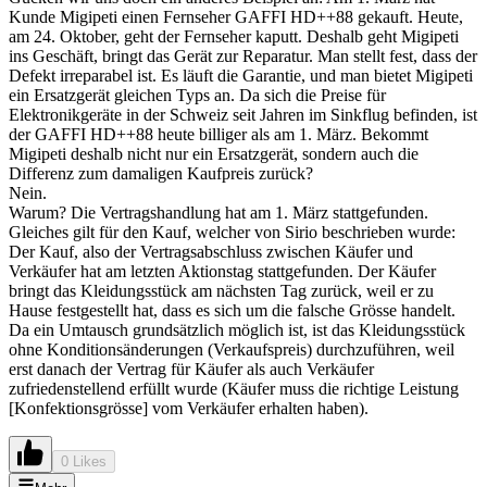
Kunde Migipeti einen Fernseher GAFFI HD++88 gekauft. Heute,
am 24. Oktober, geht der Fernseher kaputt. Deshalb geht Migipeti
ins Geschäft, bringt das Gerät zur Reparatur. Man stellt fest, dass der
Defekt irreparabel ist. Es läuft die Garantie, und man bietet Migipeti
ein Ersatzgerät gleichen Typs an. Da sich die Preise für
Elektronikgeräte in der Schweiz seit Jahren im Sinkflug befinden, ist
der GAFFI HD++88 heute billiger als am 1. März. Bekommt
Migipeti deshalb nicht nur ein Ersatzgerät, sondern auch die
Differenz zum damaligen Kaufpreis zurück?
Nein.
Warum? Die Vertragshandlung hat am 1. März stattgefunden.
Gleiches gilt für den Kauf, welcher von Sirio beschrieben wurde:
Der Kauf, also der Vertragsabschluss zwischen Käufer und
Verkäufer hat am letzten Aktionstag stattgefunden. Der Käufer
bringt das Kleidungsstück am nächsten Tag zurück, weil er zu
Hause festgestellt hat, dass es sich um die falsche Grösse handelt.
Da ein Umtausch grundsätzlich möglich ist, ist das Kleidungsstück
ohne Konditionsänderungen (Verkaufspreis) durchzuführen, weil
erst danach der Vertrag für Käufer als auch Verkäufer
zufriedenstellend erfüllt wurde (Käufer muss die richtige Leistung
[Konfektionsgrösse] vom Verkäufer erhalten haben).
0 Likes