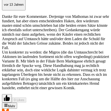
vor 13 Jahren
Danke für eure Kommentare. Derjenige von Mathomas ist zwar sehr
fundiert, hat aber einen entscheidenden Haken, den wiederum
master-mind schön umschrieben hat (die beiden ersten Sätze könnte
ich ebenfalls sofort unterschreiben). Der Gedankengang würde
nämlich nur dann aufgehen, wenn der Käufer einen rechtlichen
Anspruch auf Umtausch hätte und/oder dem Laden die Schuld für
die Wahl der falschen Grösse zukäme. Beides ist jedoch nicht der
Fall.
Um konkreter zu werden: die Migros (die das Umtauschrecht bei
Aktionen im laufenden Sortiment nicht offen wegbedingt) praktiziert
Variante B. Mir blieb in der Filiale Bern Marktgasse ehrlich gesagt
förmlich die Spucke weg. Diese Handhabung mag ja rechtlich
erklärbar sein, doch eine wirkliche Logik dahinter vermag ich trotz
tagelangem Überlegen bis heute nicht zu erkennen. Dass es sich im
konkreten Fall (es ging um die Hälfte des hier zur Anschauung
aufgeführten Betrages) tatsächlich um ein kleinkariertes Hemd
handelte, entbehrt nicht einer gewissen Komik.
0 Likes
Mehr