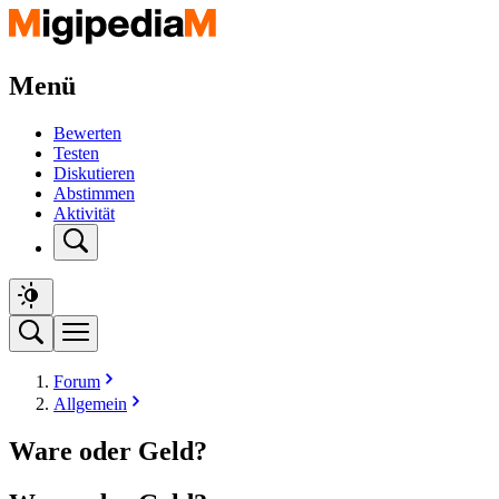
Menü
Bewerten
Testen
Diskutieren
Abstimmen
Aktivität
Forum
Allgemein
Ware oder Geld?