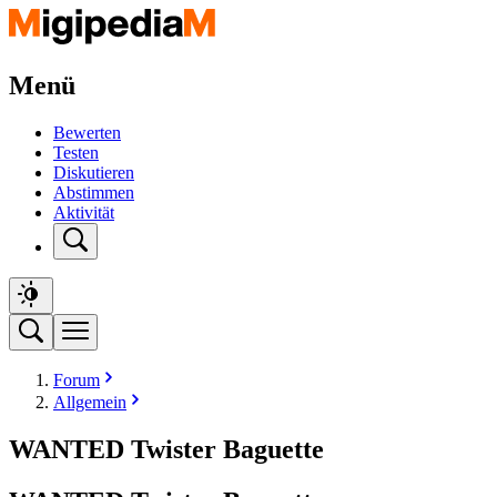
Menü
Bewerten
Testen
Diskutieren
Abstimmen
Aktivität
Forum
Allgemein
WANTED Twister Baguette