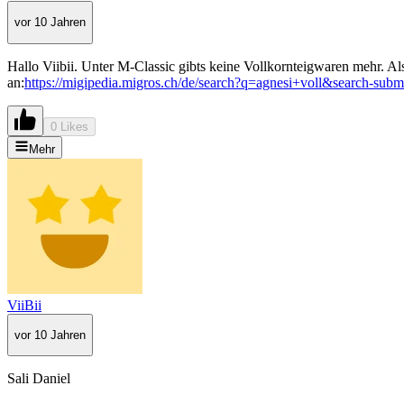
vor 10 Jahren
Hallo Viibii. Unter M-Classic gibts keine Vollkornteigwaren mehr. Al
an:
https://migipedia.migros.ch/de/search?q=agnesi+voll&search-sub
0 Likes
Mehr
ViiBii
vor 10 Jahren
Sali Daniel