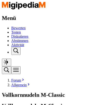
Menü
Bewerten
Testen
Diskutieren
Abstimmen
Aktivität
Forum
Allgemein
Vollkornnudeln M-Classic