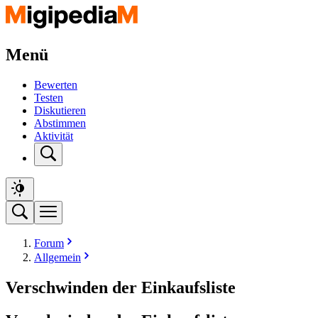
Menü
Bewerten
Testen
Diskutieren
Abstimmen
Aktivität
Forum
Allgemein
Verschwinden der Einkaufsliste