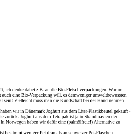
fft, ich denke dabei z.B. an die Bio-Fleischverpackungen. Warum
uft auch eine Bio-Verpackung will, es demweniger umweltbewussten
gal sein! Vielleicht muss man die Kundschaft bei der Hand nehmen
er haben wir in Dänemark Joghurt aus dem Liter-Plastikbeutel gekauft -
ie zurück. Joghurt aus dem Tetrapak ist ja in Skandinavien der
 In Norwegen haben wir dafür eine (palmölfreie!) Alternative zu
 ist bestimmt weniger Pet dran als an schweizer Pet-Flaschen.