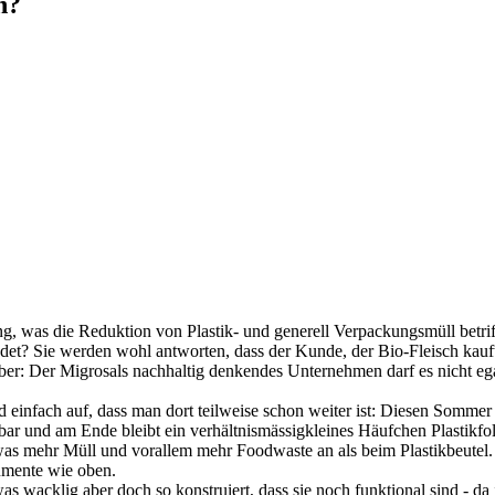
n?
ng, was die Reduktion von Plastik- und generell Verpackungsmüll betri
endet? Sie werden wohl antworten, dass der Kunde, der Bio-Fleisch ka
 Aber: Der Migrosals nachhaltig denkendes Unternehmen darf es nicht e
sland einfach auf, dass man dort teilweise schon weiter ist: Diesen Somm
bar und am Ende bleibt ein verhältnismässigkleines Häufchen Plastikfol
etwas mehr Müll und vorallem mehr Foodwaste an als beim Plastikbeutel.
gumente wie oben.
as wacklig aber doch so konstruiert, dass sie noch funktional sind - da