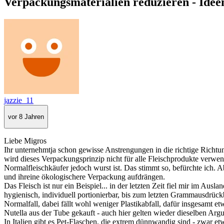
Verpackungsmaterialien reduzieren - Idee
jazzie_11
vor 8 Jahren
Liebe Migros
Ihr unternehmtja schon gewisse Anstrengungen in die richtige Richtu
wird dieses Verpackungsprinzip nicht für alle Fleischprodukte verw
Normalfleischkäufer jedoch wurst ist. Das stimmt so, befürchte ich.
und ihreine ökologischere Verpackung aufdrängen.
Das Fleisch ist nur ein Beispiel... in der letzten Zeit fiel mir im Au
hygienisch, individuell portionierbar, bis zum letzten Grammausdrück
Normalfall, dabei fällt wohl weniger Plastikabfall, dafür insgesamt 
Nutella aus der Tube gekauft - auch hier gelten wieder dieselben Ar
In Italien gibt es Pet-Flaschen, die extrem dünnwandig sind - zwar etw