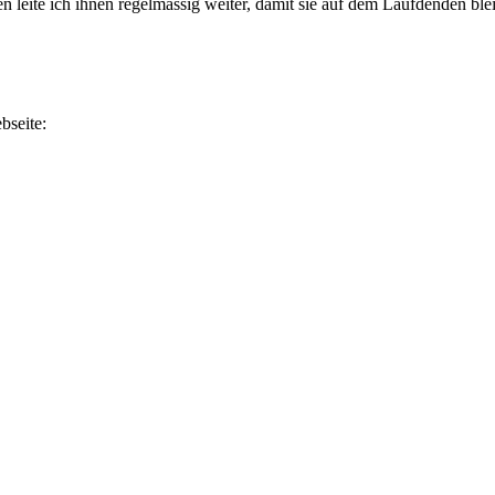
ite ich ihnen regelmässig weiter, damit sie auf dem Laufdenden blei
bseite: