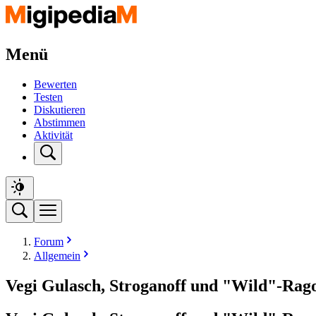
Menü
Bewerten
Testen
Diskutieren
Abstimmen
Aktivität
Forum
Allgemein
Vegi Gulasch, Stroganoff und "Wild"-Rag