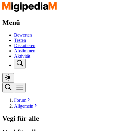
Menü
Bewerten
Testen
Diskutieren
Abstimmen
Aktivität
Forum
Allgemein
Vegi für alle