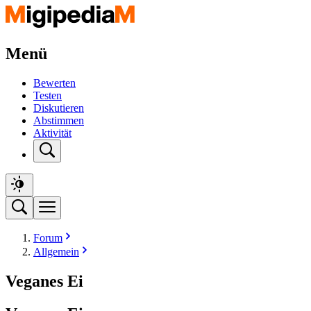
Menü
Bewerten
Testen
Diskutieren
Abstimmen
Aktivität
Forum
Allgemein
Veganes Ei