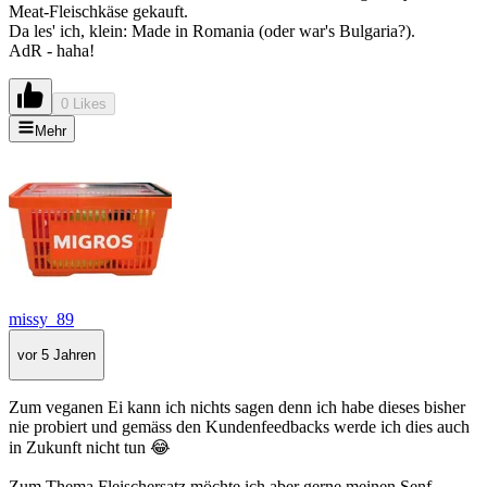
Meat-Fleischkäse gekauft.
Da les' ich, klein: Made in Romania (oder war's Bulgaria?).
AdR - haha!
0 Likes
Mehr
missy_89
vor 5 Jahren
Zum veganen Ei kann ich nichts sagen denn ich habe dieses bisher
nie probiert und gemäss den Kundenfeedbacks werde ich dies auch
in Zukunft nicht tun 😂
Zum Thema Fleischersatz möchte ich aber gerne meinen Senf