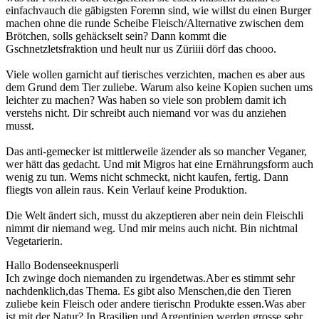
einfachvauch die gäbigsten Foremn sind, wie willst du einen Burger
machen ohne die runde Scheibe Fleisch/Alternative zwischen dem
Brötchen, solls gehäckselt sein? Dann kommt die
Gschnetzletsfraktion und heult nur us Züriiii dörf das chooo.
Viele wollen garnicht auf tierisches verzichten, machen es aber aus
dem Grund dem Tier zuliebe. Warum also keine Kopien suchen ums
leichter zu machen? Was haben so viele son problem damit ich
verstehs nicht. Dir schreibt auch niemand vor was du anziehen
musst.
Das anti-gemecker ist mittlerweile äzender als so mancher Veganer,
wer hätt das gedacht. Und mit Migros hat eine Ernährungsform auch
wenig zu tun. Wems nicht schmeckt, nicht kaufen, fertig. Dann
fliegts von allein raus. Kein Verlauf keine Produktion.
Die Welt ändert sich, musst du akzeptieren aber nein dein Fleischli
nimmt dir niemand weg. Und mir meins auch nicht. Bin nichtmal
Vegetarierin.
Hallo Bodenseeknusperli
Ich zwinge doch niemanden zu irgendetwas.Aber es stimmt sehr
nachdenklich,das Thema. Es gibt also Menschen,die den Tieren
zuliebe kein Fleisch oder andere tierischn Produkte essen.Was aber
ist mit der Natur? In Brasilien und Argentinien werden grosse,sehr