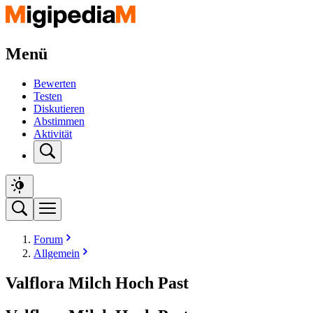
Menü
Bewerten
Testen
Diskutieren
Abstimmen
Aktivität
Forum
Allgemein
Valflora Milch Hoch Past