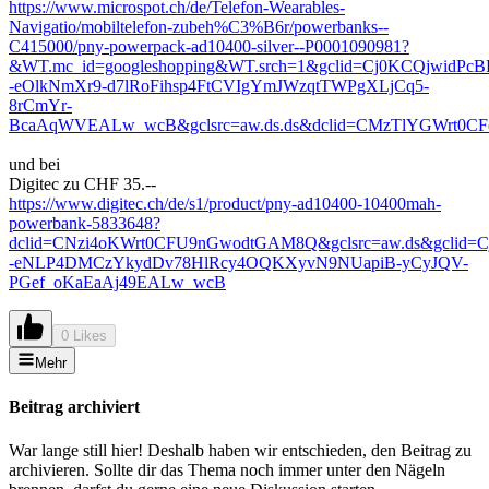
https://www.microspot.ch/de/Telefon-Wearables-
Navigatio/mobiltelefon-zubeh%C3%B6r/powerbanks--
C415000/pny-powerpack-ad10400-silver--P0001090981?
&WT.mc_id=googleshopping&WT.srch=1&gclid=Cj0KCQjwidP
-eOlkNmXr9-d7lRoFihsp4FtCVIgYmJWzqtTWPgXLjCq5-
8rCmYr-
BcaAqWVEALw_wcB&gclsrc=aw.ds.ds&dclid=CMzTlYGWrt0C
und bei
Digitec zu CHF 35.--
https://www.digitec.ch/de/s1/product/pny-ad10400-10400mah-
powerbank-5833648?
dclid=CNzi4oKWrt0CFU9nGwodtGAM8Q&gclsrc=aw.ds&gclid
-eNLP4DMCzYkydDv78HlRcy4OQKXyvN9NUapiB-yCyJQV-
PGef_oKaEaAj49EALw_wcB
0 Likes
Mehr
Beitrag archiviert
War lange still hier! Deshalb haben wir entschieden, den Beitrag zu
archivieren. Sollte dir das Thema noch immer unter den Nägeln