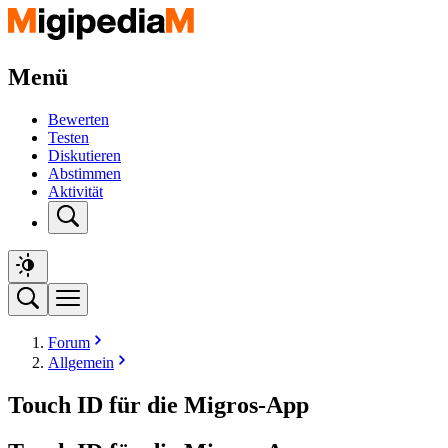
Menü
Bewerten
Testen
Diskutieren
Abstimmen
Aktivität
Forum
Allgemein
Touch ID für die Migros-App