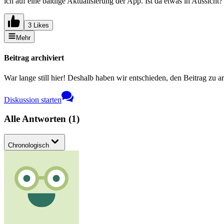
ich auf eine baldige Aktualisierung der App. Ist da etwas in Aussicht?
3 Likes
Mehr
Beitrag archiviert
War lange still hier! Deshalb haben wir entschieden, den Beitrag zu a
Diskussion starten
Alle Antworten
(
1
)
Chronologisch