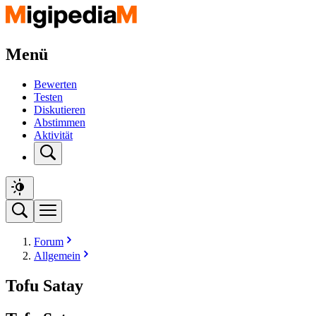
Menü
Bewerten
Testen
Diskutieren
Abstimmen
Aktivität
Forum
Allgemein
Tofu Satay