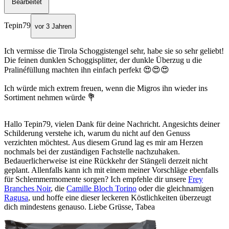
Bearbeitet
Tepin79
vor 3 Jahren
Ich vermisse die Tirola Schoggistengel sehr, habe sie so sehr geliebt!
Die feinen dunklen Schoggisplitter, der dunkle Überzug u die
Pralinéfüllung machten ihn einfach perfekt 😍😍😍
Ich würde mich extrem freuen, wenn die Migros ihn wieder ins
Sortiment nehmen würde 💐
Hallo Tepin79, vielen Dank für deine Nachricht. Angesichts deiner
Schilderung verstehe ich, warum du nicht auf den Genuss
verzichten möchtest. Aus diesem Grund lag es mir am Herzen
nochmals bei der zuständigen Fachstelle nachzuhaken.
Bedauerlicherweise ist eine Rückkehr der Stängeli derzeit nicht
geplant. Allenfalls kann ich mit einem meiner Vorschläge ebenfalls
für Schlemmermomente sorgen? Ich empfehle dir unsere
Frey
Branches Noir
, die
Camille Bloch Torino
oder die gleichnamigen
Ragusa
, und hoffe eine dieser leckeren Köstlichkeiten überzeugt
dich mindestens genauso. Liebe Grüsse, Tabea