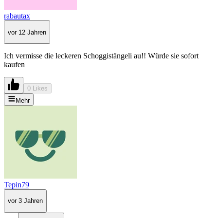
rabautax
vor 12 Jahren
Ich vermisse die leckeren Schoggistängeli au!! Würde sie sofort
kaufen
0 Likes
Mehr
Tepin79
vor 3 Jahren