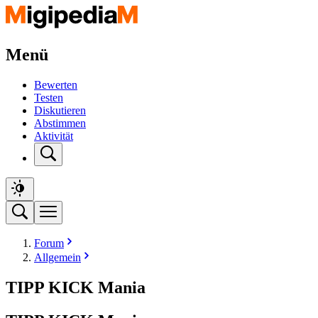
Menü
Bewerten
Testen
Diskutieren
Abstimmen
Aktivität
Forum
Allgemein
TIPP KICK Mania