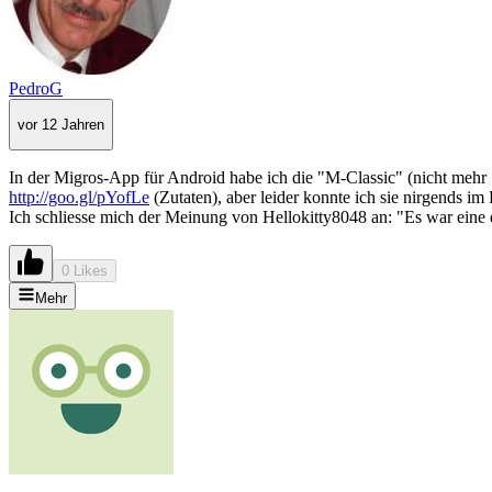
PedroG
vor 12 Jahren
In der Migros-App für Android habe ich die "M-Classic" (nicht mehr
http://goo.gl/pYofLe
(Zutaten), aber leider konnte ich sie nirgends 
Ich schliesse mich der Meinung von Hellokitty8048 an: "Es war eine d
0 Likes
Mehr