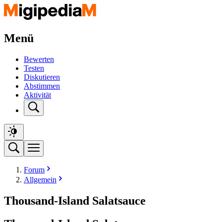
Menü
Bewerten
Testen
Diskutieren
Abstimmen
Aktivität
Forum
Allgemein
Thousand-Island Salatsauce