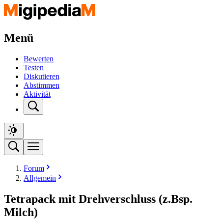
Menü
Bewerten
Testen
Diskutieren
Abstimmen
Aktivität
Forum
Allgemein
Tetrapack mit Drehverschluss (z.Bsp.
Milch)