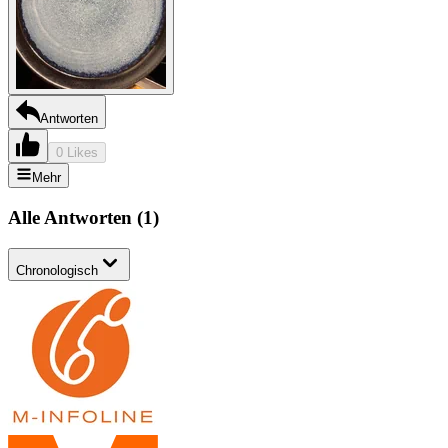
Antworten
0 Likes
Mehr
Alle Antworten
(
1
)
Chronologisch