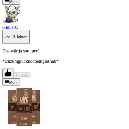
Mehr
Giulia05
vor 13 Jahren
Das wär ja suuuper!
*ichzumglücknocheinglashab*
0 Likes
Mehr