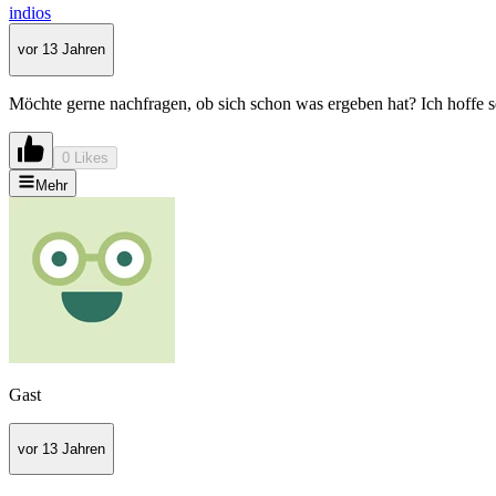
indios
vor 13 Jahren
Möchte gerne nachfragen, ob sich schon was ergeben hat? Ich hoffe se
0 Likes
Mehr
Gast
vor 13 Jahren