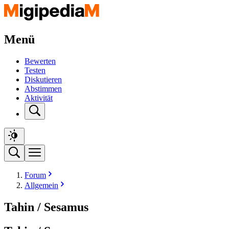
Menü
Bewerten
Testen
Diskutieren
Abstimmen
Aktivität
Forum
Allgemein
Tahin / Sesamus