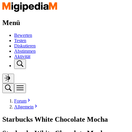
Menü
Bewerten
Testen
Diskutieren
Abstimmen
Aktivität
Forum
Allgemein
Starbucks White Chocolate Mocha