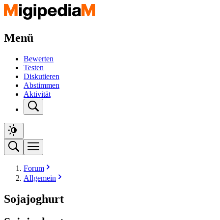
Menü
Bewerten
Testen
Diskutieren
Abstimmen
Aktivität
Forum
Allgemein
Sojajoghurt