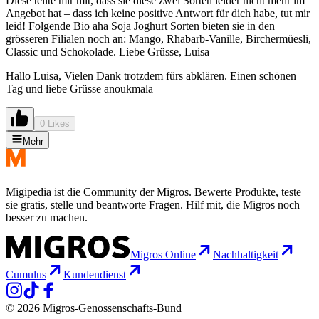
Diese teilte mir mit, dass sie diese zwei Sorten leider nicht mehr im
Angebot hat – dass ich keine positive Antwort für dich habe, tut mir
leid! Folgende Bio aha Soja Joghurt Sorten bieten sie in den
grösseren Filialen noch an: Mango, Rhabarb-Vanille, Birchermüesli,
Classic und Schokolade. Liebe Grüsse, Luisa
Hallo Luisa, Vielen Dank trotzdem fürs abklären. Einen schönen
Tag und liebe Grüsse anoukmala
0 Likes
Mehr
Migipedia ist die Community der Migros. Bewerte Produkte, teste
sie gratis, stelle und beantworte Fragen. Hilf mit, die Migros noch
besser zu machen.
Migros Online
Nachhaltigkeit
Cumulus
Kundendienst
© 2026 Migros-Genossenschafts-Bund