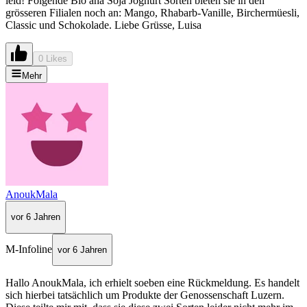
leid! Folgende Bio aha Soja Joghurt Sorten bieten sie in den
grösseren Filialen noch an: Mango, Rhabarb-Vanille, Birchermüesli,
Classic und Schokolade. Liebe Grüsse, Luisa
0 Likes
Mehr
AnoukMala
vor 6 Jahren
M-Infoline
vor 6 Jahren
Hallo AnoukMala, ich erhielt soeben eine Rückmeldung. Es handelt
sich hierbei tatsächlich um Produkte der Genossenschaft Luzern.