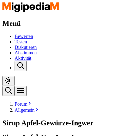
Menü
Bewerten
Testen
Diskutieren
Abstimmen
Aktivität
Forum
Allgemein
Sirup Apfel-Gewürze-Ingwer