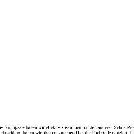
ltivitaminpaste haben wir effektiv zusammen mit den anderen Selina
ückmeldung haben wir aber entsprechend bei der Fachstelle platziert. L