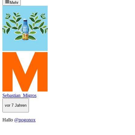
Mehr
Sebastian_Migros
vor 7 Jahren
Hallo
@pogonox