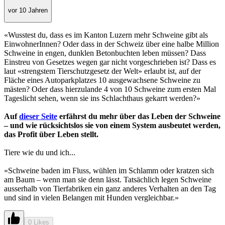
vor 10 Jahren
«Wusstest du, dass es im Kanton Luzern mehr Schweine gibt als
EinwohnerInnen? Oder dass in der Schweiz über eine halbe Million
Schweine in engen, dunklen Betonbuchten leben müssen? Dass
Einstreu von Gesetzes wegen gar nicht vorgeschrieben ist? Dass es
laut «strengstem Tierschutzgesetz der Welt» erlaubt ist, auf der
Fläche eines Autoparkplatzes 10 ausgewachsene Schweine zu
mästen? Oder dass hierzulande 4 von 10 Schweine zum ersten Mal
Tageslicht sehen, wenn sie ins Schlachthaus gekarrt werden?»
Auf
dieser Seite
erfährst du mehr über das Leben der Schweine
– und wie rücksichtslos sie von einem System ausbeutet werden,
das Profit über Leben stellt.
Tiere wie du und ich...
«Schweine baden im Fluss, wühlen im Schlamm oder kratzen sich
am Baum – wenn man sie denn lässt. Tatsächlich legen Schweine
ausserhalb von Tierfabriken ein ganz anderes Verhalten an den Tag
und sind in vielen Belangen mit Hunden vergleichbar.»
0 Likes