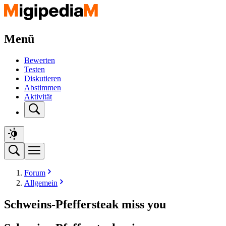
Menü
Bewerten
Testen
Diskutieren
Abstimmen
Aktivität
Forum
Allgemein
Schweins-Pfeffersteak miss you