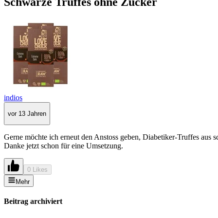
Schwarze Truffes ohne Zucker
indios
vor 13 Jahren
Gerne möchte ich erneut den Anstoss geben, Diabetiker-Truffes aus 
Danke jetzt schon für eine Umsetzung.
0 Likes
Mehr
Beitrag archiviert