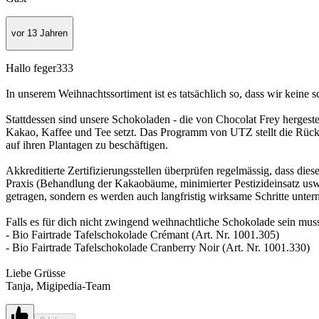
vor 13 Jahren
Hallo feger333
In unserem Weihnachtssortiment ist es tatsächlich so, dass wir keine 
Stattdessen sind unsere Schokoladen - die von Chocolat Frey hergestel
Kakao, Kaffee und Tee setzt. Das Programm von UTZ stellt die Rückve
auf ihren Plantagen zu beschäftigen.
Akkreditierte Zertifizierungsstellen überprüfen regelmässig, dass die
Praxis (Behandlung der Kakaobäume, minimierter Pestizideinsatz usw
getragen, sondern es werden auch langfristig wirksame Schritte unt
Falls es für dich nicht zwingend weihnachtliche Schokolade sein mus
- Bio Fairtrade Tafelschokolade Crémant (Art. Nr. 1001.305)
- Bio Fairtrade Tafelschokolade Cranberry Noir (Art. Nr. 1001.330)
Liebe Grüsse
Tanja, Migipedia-Team