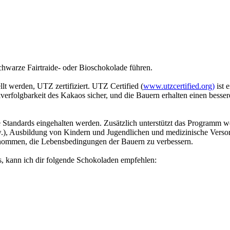
schwarze Fairtraide- oder Bioschokolade führen.
lt werden, UTZ zertifiziert. UTZ Certified (
www.utzcertified.org)
ist 
rfolgbarkeit des Kakaos sicher, und die Bauern erhalten einen besseren
se Standards eingehalten werden. Zusätzlich unterstützt das Programm we
.), Ausbildung von Kindern und Jugendlichen und medizinische Versor
ernommen, die Lebensbedingungen der Bauern zu verbessern.
s, kann ich dir folgende Schokoladen empfehlen: