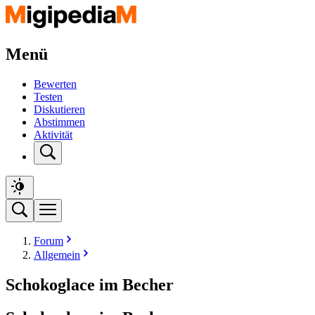
Menü
Bewerten
Testen
Diskutieren
Abstimmen
Aktivität
Forum
Allgemein
Schokoglace im Becher