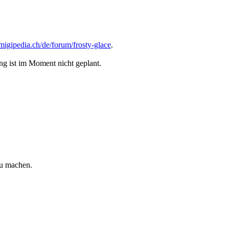
migipedia.ch/de/forum/frosty-glace
.
g ist im Moment nicht geplant.
zu machen.