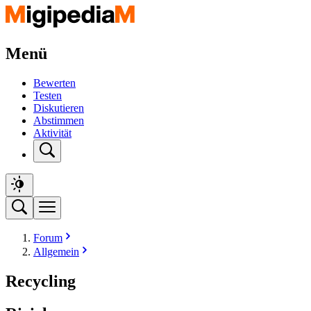
Menü
Bewerten
Testen
Diskutieren
Abstimmen
Aktivität
Forum
Allgemein
Recycling