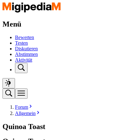
Menü
Bewerten
Testen
Diskutieren
Abstimmen
Aktivität
Forum
Allgemein
Quinoa Toast