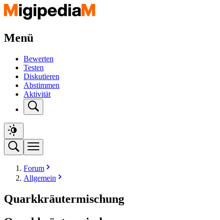
Menü
Bewerten
Testen
Diskutieren
Abstimmen
Aktivität
Forum
Allgemein
Quarkkräutermischung