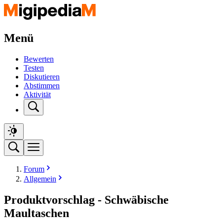
Menü
Bewerten
Testen
Diskutieren
Abstimmen
Aktivität
Forum
Allgemein
Produktvorschlag - Schwäbische
Maultaschen