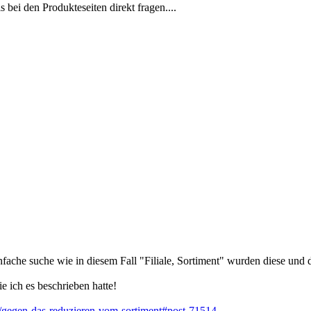
 bei den Produkteseiten direkt fragen....
fache suche wie in diesem Fall "Filiale, Sortiment" wurden diese und d
e ich es beschrieben hatte!
/gegen-das-reduzieren-vom-sortiment#post-71514