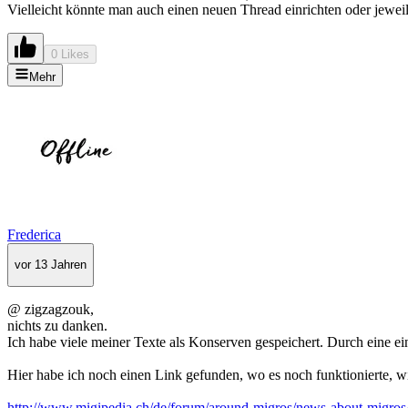
Vielleicht könnte man auch einen neuen Thread einrichten oder jeweils
0 Likes
Mehr
Frederica
vor 13 Jahren
@ zigzagzouk,
nichts zu danken.
Ich habe viele meiner Texte als Konserven gespeichert. Durch eine ein
Hier habe ich noch einen Link gefunden, wo es noch funktionierte, wi
http://www.migipedia.ch/de/forum/around-migros/news-about-migros