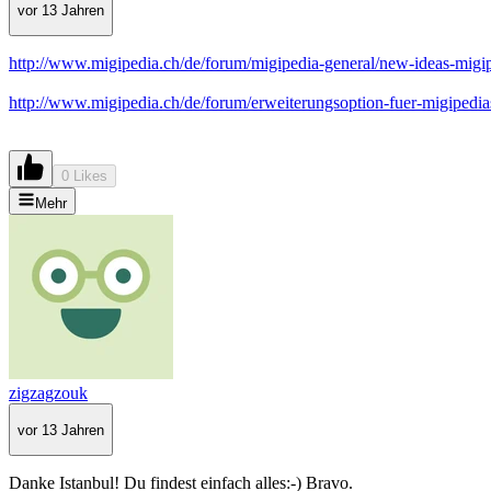
vor 13 Jahren
http://www.migipedia.ch/de/forum/migipedia-general/new-ideas-migi
http://www.migipedia.ch/de/forum/erweiterungsoption-fuer-migipedia
0 Likes
Mehr
zigzagzouk
vor 13 Jahren
Danke Istanbul! Du findest einfach alles:-) Bravo.