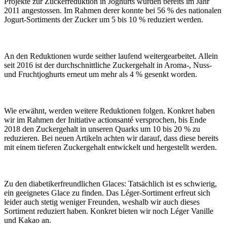
Projekte zur Zuckerreduktion in Joghurts wurden bereits im Jahr
2011 angestossen. Im Rahmen derer konnte bei 56 % des nationalen
Jogurt-Sortiments der Zucker um 5 bis 10 % reduziert werden.
An den Reduktionen wurde seither laufend weitergearbeitet. Allein
seit 2016 ist der durchschnittliche Zuckergehalt in Aroma-, Nuss-
und Fruchtjoghurts erneut um mehr als 4 % gesenkt worden.
Wie erwähnt, werden weitere Reduktionen folgen. Konkret haben
wir im Rahmen der Initiative actionsanté versprochen, bis Ende
2018 den Zuckergehalt in unseren Quarks um 10 bis 20 % zu
reduzieren. Bei neuen Artikeln achten wir darauf, dass diese bereits
mit einem tieferen Zuckergehalt entwickelt und hergestellt werden.
Zu den diabetikerfreundlichen Glaces: Tatsächlich ist es schwierig,
ein geeignetes Glace zu finden. Das Léger-Sortiment erfreut sich
leider auch stetig weniger Freunden, weshalb wir auch dieses
Sortiment reduziert haben. Konkret bieten wir noch Léger Vanille
und Kakao an.