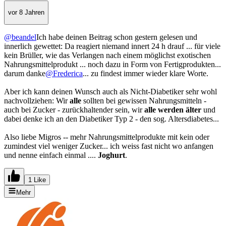
vor 8 Jahren
@beandel
Ich habe deinen Beitrag schon gestern gelesen und
innerlich gewettet: Da reagiert niemand innert 24 h drauf ... für viele
kein Brüller, wie das Verlangen nach einem möglichst exotischen
Nahrungsmittelprodukt ... noch dazu in Form von Fertigprodukten...
darum danke
@Frederica
... zu findest immer wieder klare Worte.
Aber ich kann deinen Wunsch auch als Nicht-Diabetiker sehr wohl
nachvollziehen: Wir
alle
sollten bei gewissen Nahrungsmitteln -
auch bei Zucker - zurückhaltender sein, wir
alle werden älter
und
dabei denke ich an den Diabetiker Typ 2 - den sog. Altersdiabetes...
Also liebe Migros -- mehr Nahrungsmittelprodukte mit kein oder
zumindest viel weniger Zucker... ich weiss fast nicht wo anfangen
und nenne einfach einmal ....
Joghurt
.
1 Like
Mehr