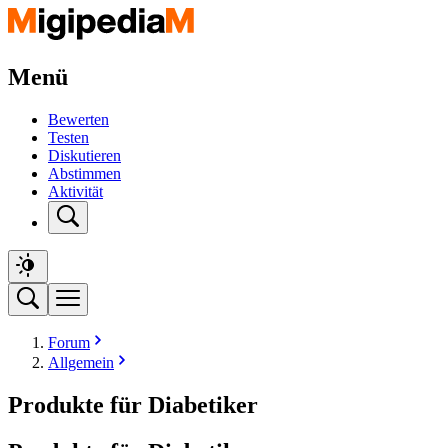
Menü
Bewerten
Testen
Diskutieren
Abstimmen
Aktivität
Forum
Allgemein
Produkte für Diabetiker