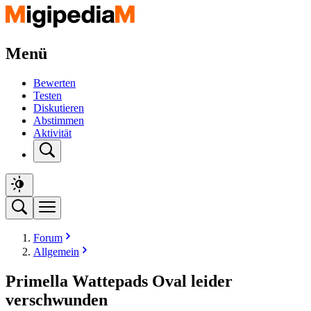
Menü
Bewerten
Testen
Diskutieren
Abstimmen
Aktivität
Forum
Allgemein
Primella Wattepads Oval leider
verschwunden