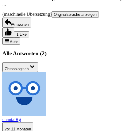
...
(maschinelle Übersetzung)
Originalsprache anzeigen
Antworten
1 Like
Mehr
Alle Antworten
(
2
)
Chronologisch
chantalRg
vor 11 Monaten