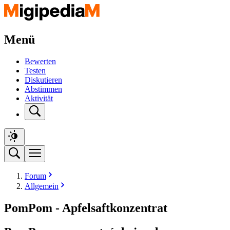
Menü
Bewerten
Testen
Diskutieren
Abstimmen
Aktivität
Forum
Allgemein
PomPom - Apfelsaftkonzentrat