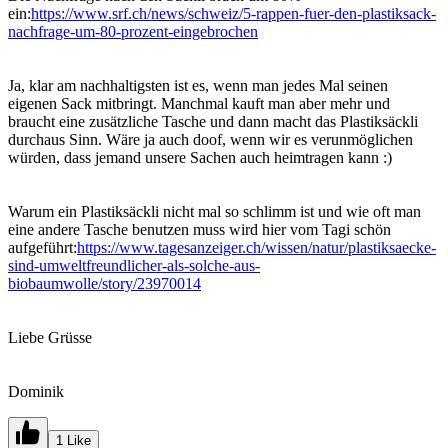
ein:
https://www.srf.ch/news/schweiz/5-rappen-fuer-den-plastiksack-
nachfrage-um-80-prozent-eingebrochen
Ja, klar am nachhaltigsten ist es, wenn man jedes Mal seinen
eigenen Sack mitbringt. Manchmal kauft man aber mehr und
braucht eine zusätzliche Tasche und dann macht das Plastiksäckli
durchaus Sinn. Wäre ja auch doof, wenn wir es verunmöglichen
würden, dass jemand unsere Sachen auch heimtragen kann :)
Warum ein Plastiksäckli nicht mal so schlimm ist und wie oft man
eine andere Tasche benutzen muss wird hier vom Tagi schön
aufgeführt:
https://www.tagesanzeiger.ch/wissen/natur/plastiksaecke-
sind-umweltfreundlicher-als-solche-aus-
biobaumwolle/story/23970014
Liebe Grüsse
Dominik
1 Like