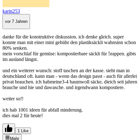
karin253
vor 7 Jahren
danke für die konstruktive diskussion. ich denke gleich. super
konnte man mit einer mini gebühr den plastiksäckli wahnsinn schon
80% senken.
mein vorschlaf für gemüse: kompostierbare säckli für 5rappen. gibts
im ausland längst.
und ein weiterer wunsch: stoff taschen an der kasse. sieht man in
deutschland oft. kann man - wenn das design passt - auch für allerlei
privat brauchen. ich habmeine3-4 baumwoll säcke, dieich seit jahren
brauche und hie und dawasche. und irgendwann kompostiere.
weiter so!!
ich hab 1001 ideen für abfall minderung.
dies mal 2 für heute!
1 Like
Mehr