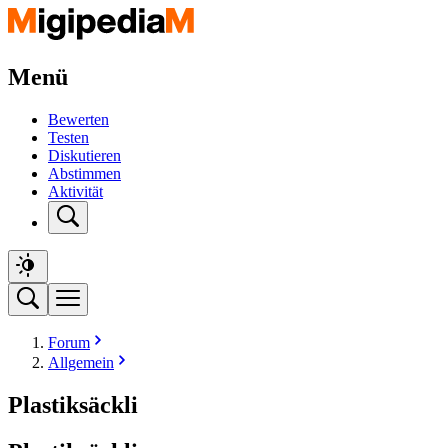
Menü
Bewerten
Testen
Diskutieren
Abstimmen
Aktivität
Forum
Allgemein
Plastiksäckli