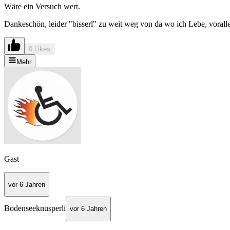
Wäre ein Versuch wert.
Dankeschön, leider "bisserl" zu weit weg von da wo ich Lebe, vorall
0 Likes
Mehr
Gast
vor 6 Jahren
Bodenseeknusperli
vor 6 Jahren