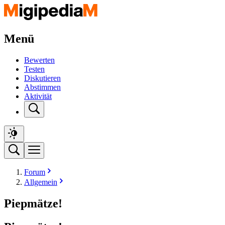
Menü
Bewerten
Testen
Diskutieren
Abstimmen
Aktivität
Forum
Allgemein
Piepmätze!