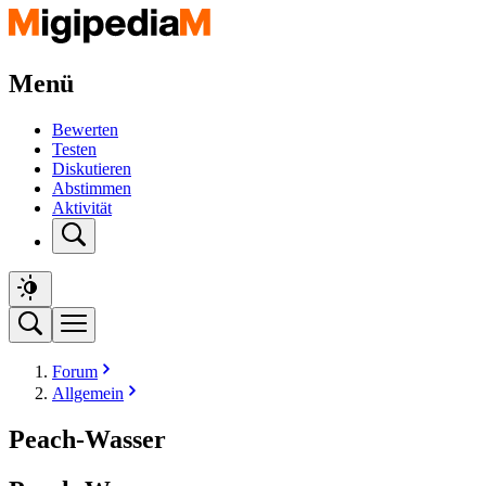
Menü
Bewerten
Testen
Diskutieren
Abstimmen
Aktivität
Forum
Allgemein
Peach-Wasser