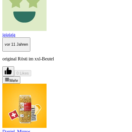
jajajaja
vor 11 Jahren
original Rösti im xxl-Beutel
0 Likes
Mehr
Daniel_Migros