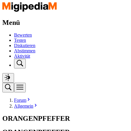
Menü
Bewerten
Testen
Diskutieren
Abstimmen
Aktivität
Forum
Allgemein
ORANGENPFEFFER