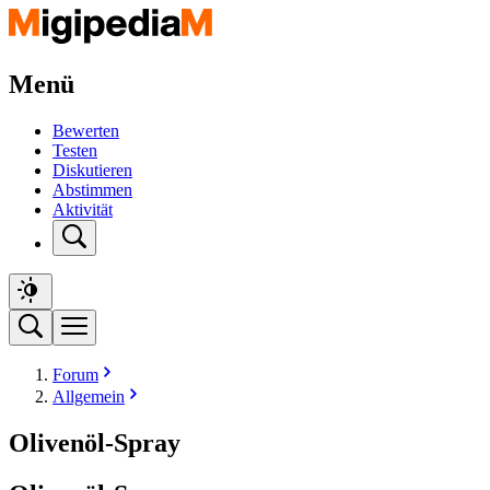
Menü
Bewerten
Testen
Diskutieren
Abstimmen
Aktivität
Forum
Allgemein
Olivenöl-Spray