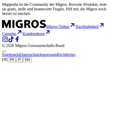
Migipedia ist die Community der Migros. Bewerte Produkte, teste
sie gratis, stelle und beantworte Fragen. Hilf mit, die Migros noch
besser zu machen.
Migros Online
Nachhaltigkeit
Cumulus
Kundendienst
© 2026 Migros-Genossenschafts-Bund
Spielregeln
Datenschutz
Impressum
Rechtliches
DE
FR
IT
EN