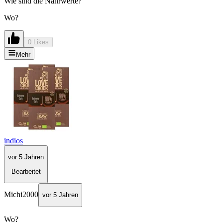
Wie sind die Nährwerte?
Wo?
0 Likes
Mehr
indios
vor 5 Jahren
Bearbeitet
Michi2000
vor 5 Jahren
Wo?