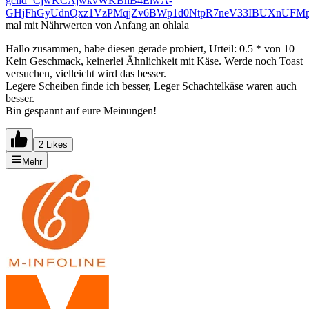
gclid=CjwKCAjwkvWKBhB4EiwA-
GHjFhGyUdnQxz1VzPMqjZv6BWp1d0NtpR7neV33IBUXnUFMpA
mal mit Nährwerten von Anfang an ohlala
Hallo zusammen, habe diesen gerade probiert, Urteil: 0.5 * von 10
Kein Geschmack, keinerlei Ähnlichkeit mit Käse. Werde noch Toast
versuchen, vielleicht wird das besser.
Legere Scheiben finde ich besser, Leger Schachtelkäse waren auch
besser.
Bin gespannt auf eure Meinungen!
2 Likes
Mehr